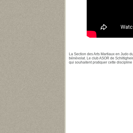
La Section des Arts Martiaux en Judo du
bénévolat. Le club ASOR de Schiltigheim 
qui souhaitent pratiquer cette discipline 