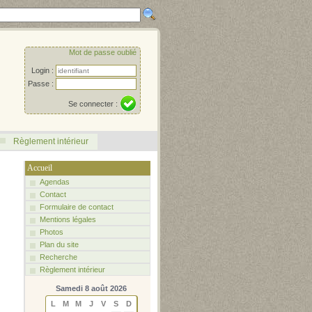
Mot de passe oublié
Login :
Passe :
Se connecter :
Règlement intérieur
Accueil
Agendas
Contact
Formulaire de contact
Mentions légales
Photos
Plan du site
Recherche
Règlement intérieur
Samedi 8 août 2026
L
M
M
J
V
S
D