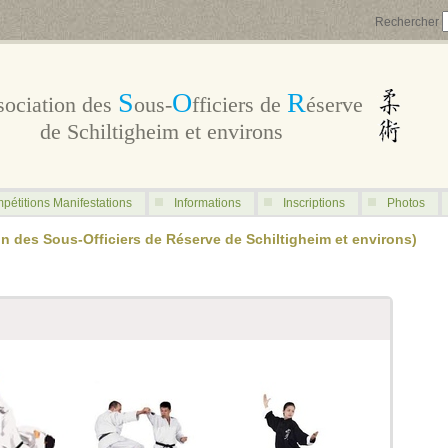
Rechercher
S
O
R
sociation des
ous-
fficiers de
éserve
de Schiltigheim et environs
pétitions Manifestations
Informations
Inscriptions
Photos
 des Sous-Officiers de Réserve de Schiltigheim et environs)