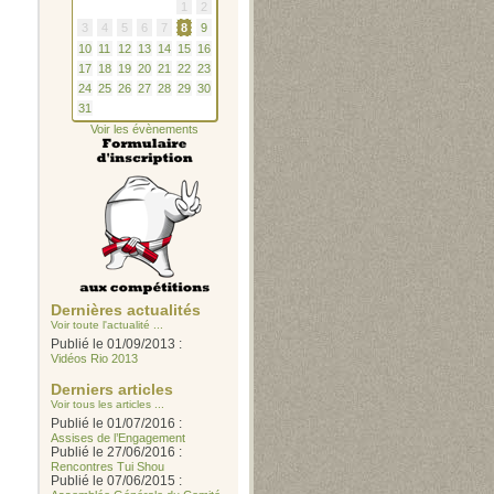
1
2
3
4
5
6
7
8
9
10
11
12
13
14
15
16
17
18
19
20
21
22
23
24
25
26
27
28
29
30
31
Voir les évènements
Dernières actualités
Voir toute l'actualité ...
Publié le 01/09/2013 :
Vidéos Rio 2013
Derniers articles
Voir tous les articles ...
Publié le 01/07/2016 :
Assises de l’Engagement
Publié le 27/06/2016 :
Rencontres Tui Shou
Publié le 07/06/2015 :