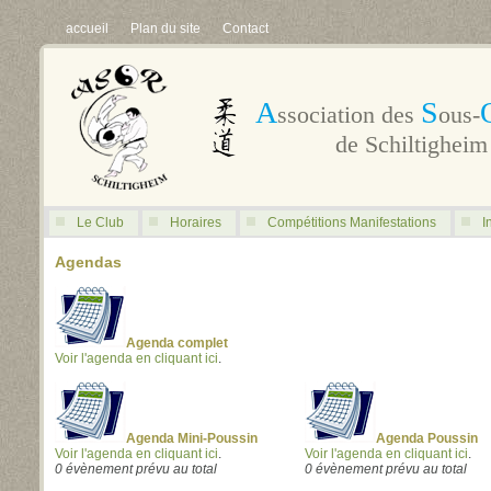
accueil
Plan du site
Contact
A
S
ssociation des
ous-
de Schiltigheim
Le Club
Horaires
Compétitions Manifestations
I
Agendas
Agenda complet
Voir l'agenda en cliquant ici
.
Agenda Mini-Poussin
Agenda Poussin
Voir l'agenda en cliquant ici
.
Voir l'agenda en cliquant ici
.
0 évènement prévu au total
0 évènement prévu au total