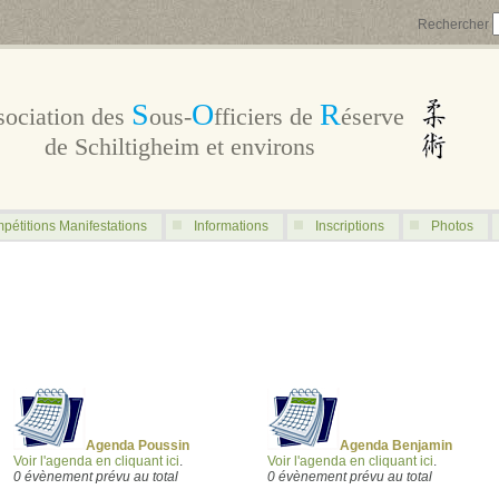
Rechercher
S
O
R
sociation des
ous-
fficiers de
éserve
de Schiltigheim et environs
pétitions Manifestations
Informations
Inscriptions
Photos
Agenda Poussin
Agenda Benjamin
Voir l'agenda en cliquant ici
.
Voir l'agenda en cliquant ici
.
0 évènement prévu au total
0 évènement prévu au total