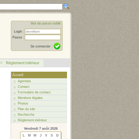
Mot de passe oublié
Login :
Passe :
Se connecter :
Règlement intérieur
Accueil
Agendas
Contact
Formulaire de contact
Mentions légales
Photos
Plan du site
Recherche
Règlement intérieur
Vendredi 7 août 2026
L
M
M
J
V
S
D