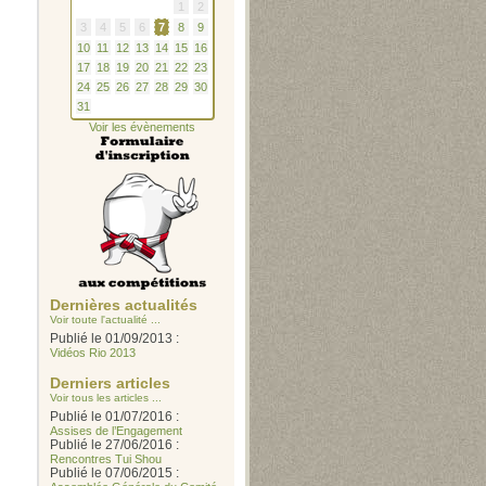
1
2
3
4
5
6
7
8
9
10
11
12
13
14
15
16
17
18
19
20
21
22
23
24
25
26
27
28
29
30
31
Voir les évènements
Dernières actualités
Voir toute l'actualité ...
Publié le 01/09/2013 :
Vidéos Rio 2013
Derniers articles
Voir tous les articles ...
Publié le 01/07/2016 :
Assises de l’Engagement
Publié le 27/06/2016 :
Rencontres Tui Shou
Publié le 07/06/2015 :