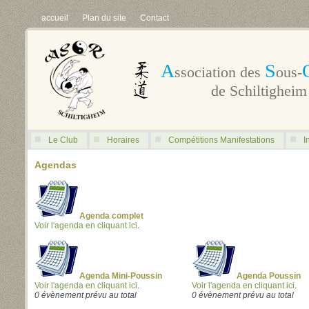
accueil
Plan du site
Contact
A
S
ssociation des
ous-
de Schiltigheim
Le Club
Horaires
Compétitions Manifestations
I
Agendas
Agenda complet
Voir l'agenda en cliquant ici
.
Agenda Mini-Poussin
Agenda Poussin
Voir l'agenda en cliquant ici
.
Voir l'agenda en cliquant ici
.
0 évènement prévu au total
0 évènement prévu au total