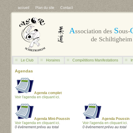
accueil
Plan du site
Contact
A
S
ssociation des
ous-
de Schiltigheim
Le Club
Horaires
Compétitions Manifestations
I
Agendas
Agenda complet
Voir l'agenda en cliquant ici
.
Agenda Mini-Poussin
Agenda Poussin
Voir l'agenda en cliquant ici
.
Voir l'agenda en cliquant ici
.
0 évènement prévu au total
0 évènement prévu au total