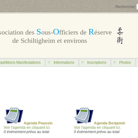
Rechercher
S
O
R
sociation des
ous-
fficiers de
éserve
de Schiltigheim et environs
pétitions Manifestations
Informations
Inscriptions
Photos
Agenda Poussin
Agenda Benjamin
Voir l'agenda en cliquant ici
.
Voir l'agenda en cliquant ici
.
0 évènement prévu au total
0 évènement prévu au total