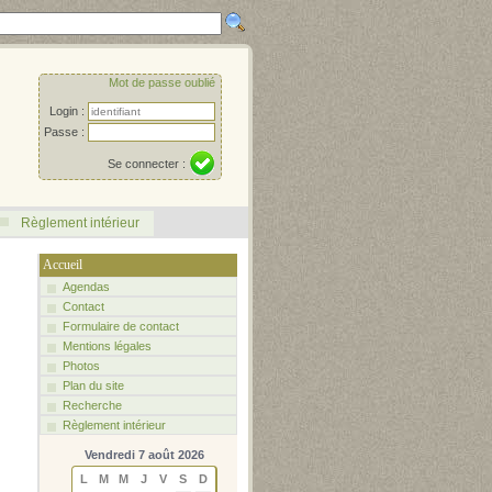
Mot de passe oublié
Login :
Passe :
Se connecter :
Règlement intérieur
Accueil
Agendas
Contact
Formulaire de contact
Mentions légales
Photos
Plan du site
Recherche
Règlement intérieur
Vendredi 7 août 2026
L
M
M
J
V
S
D