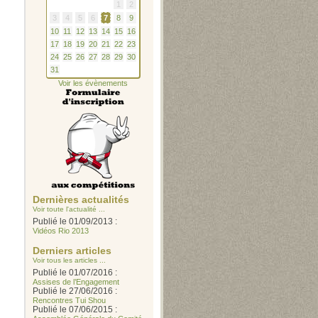
1
2
3
4
5
6
7
8
9
10
11
12
13
14
15
16
17
18
19
20
21
22
23
24
25
26
27
28
29
30
31
Voir les évènements
Dernières actualités
Voir toute l'actualité ...
Publié le 01/09/2013 :
Vidéos Rio 2013
Derniers articles
Voir tous les articles ...
Publié le 01/07/2016 :
Assises de l’Engagement
Publié le 27/06/2016 :
Rencontres Tui Shou
Publié le 07/06/2015 :